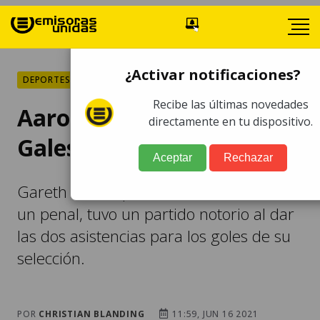
¿Activar notificaciones?
DEPORTES
Recibe las últimas novedades
Aaron Ramsey aparece y
directamente en tu dispositivo.
Gales vence a Turquía
Aceptar
Rechazar
Gareth Bale, a pesar de haber fallado
un penal, tuvo un partido notorio al dar
las dos asistencias para los goles de su
selección.
POR
CHRISTIAN BLANDING
11:59, JUN 16 2021