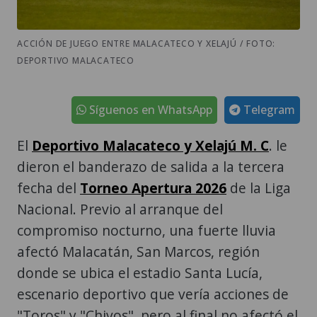
ACCIÓN DE JUEGO ENTRE MALACATECO Y XELAJÚ / FOTO:
DEPORTIVO MALACATECO
Síguenos en WhatsApp
Telegram
El
Deportivo Malacateco y Xelajú M. C
. le
dieron el banderazo de salida a la tercera
fecha del
Torneo Apertura 2026
de la Liga
Nacional. Previo al arranque del
compromiso nocturno, una fuerte lluvia
afectó Malacatán, San Marcos, región
donde se ubica el estadio Santa Lucía,
escenario deportivo que vería acciones de
"Toros" y "Chivos", pero al final no afectó el