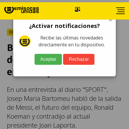
×
¿Activar notificaciones?
DEPORTES
Recibe las últimas novedades
Bartomeu "saca pecho"
directamente en tu dispositivo.
de la herencia que dejó
Aceptar
Rechazar
en el Barça
En una entrevista al diario "SPORT",
Josep Maria Bartomeu habló de la salida
de Messi, el futuro del equipo, Ronald
Koeman y contradijo al actual
presidente Joan Laporta.