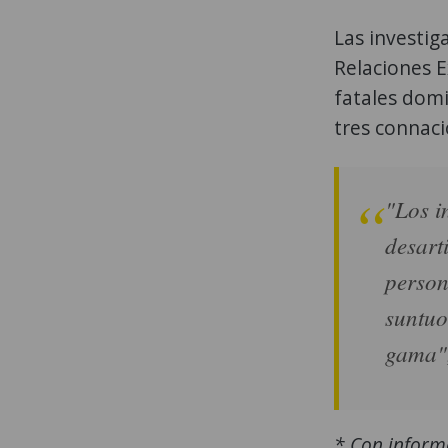
Las investig
Relaciones E
fatales domi
tres connaci
"Los i
desart
person
suntuo
gama",
* Con inform