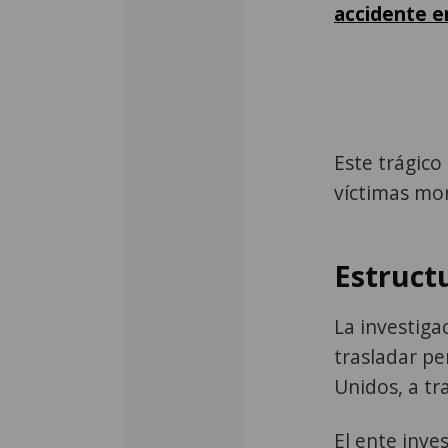
accidente e
Este trágico
víctimas mor
Estruct
La investiga
trasladar p
Unidos, a t
El ente inve