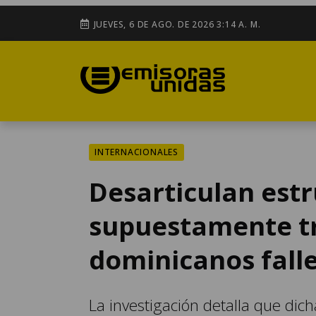
JUEVES, 6 DE AGO. DE 2026 3:14 A. M.
INTERNACIONALES
Desarticulan est
supuestamente tra
dominicanos fall
La investigación detalla que dic