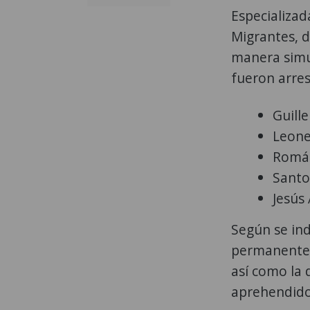
Especializada
Migrantes, d
manera simu
fueron arres
Guill
Leone
Román
Santo
Jesús
Según se indi
permanente 
así como la 
aprehendido