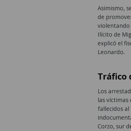
Asimismo, se
de promover, 
violentando 
Ilícito de M
explicó el fi
Leonardo.
Tráfico
Los arrestad
las víctimas
fallecidos a
indocumenta
Corzo, sur d