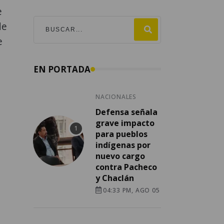
e
de
e
EN PORTADA
NACIONALES
Defensa señala
grave impacto
para pueblos
indígenas por
nuevo cargo
contra Pacheco
y Chaclán
04:33 PM, AGO 05