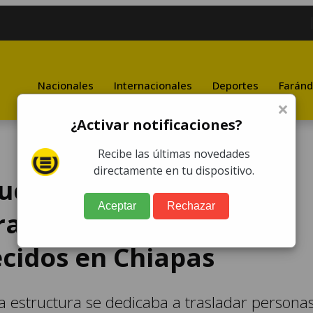
Nacionales
Internacionales
Deportes
Faránd
×
¿Activar notificaciones?
Recibe las últimas novedades
directamente en tu dispositivo.
ructura que
Aceptar
Rechazar
ficó a tres de los
ecidos en Chiapas
ha estructura se dedicaba a trasladar persona