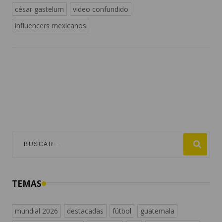
césar gastelum
video confundido
influencers mexicanos
TEMAS
mundial 2026
destacadas
fútbol
guatemala
#viralesmundial2026
argentina
fifa
estados unidos
messi
españa
universofutbol