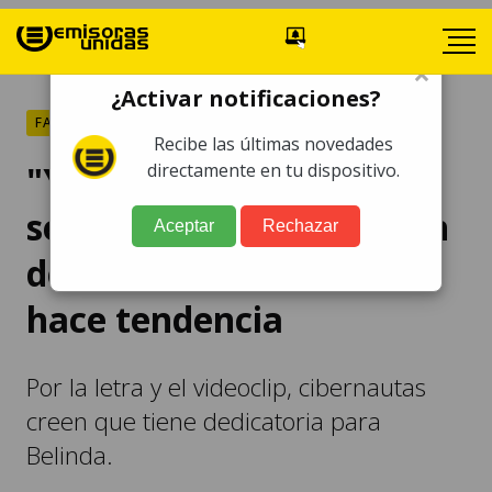
×
¿Activar notificaciones?
FARÁNDULA
Recibe las últimas novedades
"Ya no somos, ni
directamente en tu dispositivo.
seremos", nueva canción
Aceptar
Rechazar
de Christian Nodal se
hace tendencia
Por la letra y el videoclip, cibernautas
creen que tiene dedicatoria para
Belinda.