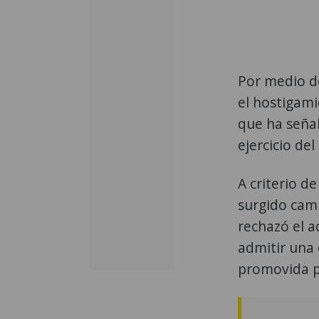
Por medio de
el hostigami
que ha seña
ejercicio del
A criterio de
surgido camp
rechazó el a
admitir una 
promovida p