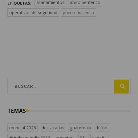
allanamientos
anillo periférico
ETIQUETAS:
operativos de seguridad
puente incienso
TEMAS
mundial 2026
destacadas
guatemala
fútbol
#viralesmundial2026
argentina
fifa
españa
estados unidos
noticias de guatemala
messi