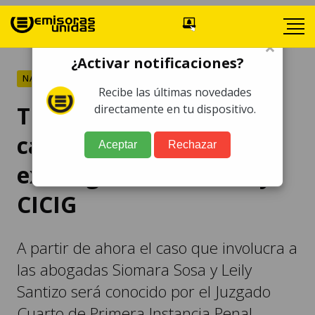
×
¿Activar notificaciones?
NACIONALES
Recibe las últimas novedades
Trasladan expediente de
directamente en tu dispositivo.
caso que involucra a
Aceptar
Rechazar
exintegrantes de FECI y
CICIG
A partir de ahora el caso que involucra a
las abogadas Siomara Sosa y Leily
Santizo será conocido por el Juzgado
Cuarto de Primera Instancia Penal.