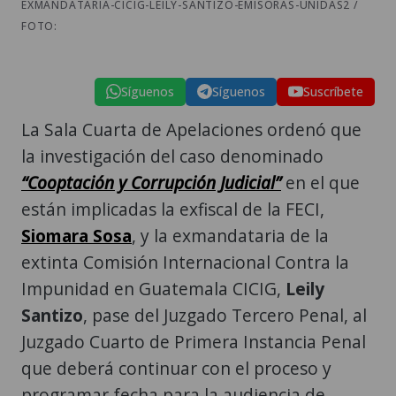
EXMANDATARIA-CICIG-LEILY-SANTIZO-EMISORAS-UNIDAS2 /
FOTO:
Síguenos
Síguenos
Suscríbete
La Sala Cuarta de Apelaciones ordenó que
la investigación del caso denominado
“Cooptación y Corrupción Judicial”
en el que
están implicadas la exfiscal de la FECI,
Siomara Sosa
, y la exmandataria de la
extinta Comisión Internacional Contra la
Impunidad en Guatemala CICIG,
Leily
Santizo
, pase del Juzgado Tercero Penal, al
Juzgado Cuarto de Primera Instancia Penal
que deberá continuar con el proceso y
programar fecha para la audiencia de