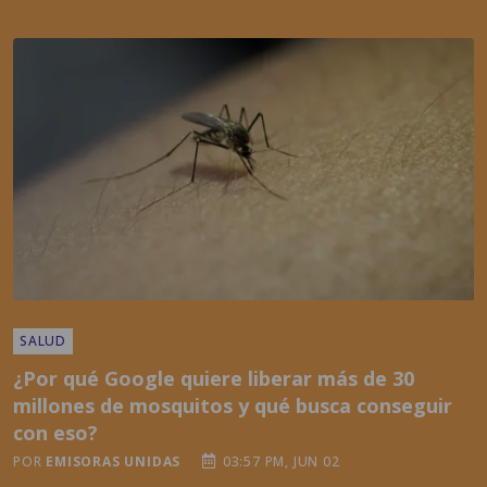
SALUD
¿Por qué Google quiere liberar más de 30
millones de mosquitos y qué busca conseguir
con eso?
POR
EMISORAS UNIDAS
03:57 PM, JUN 02