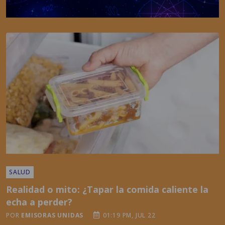
SALUD
Realidad o mito: ¿Tapar la comida caliente la
echa a perder?
POR
EMISORAS UNIDAS
01:19 PM, JUL 22