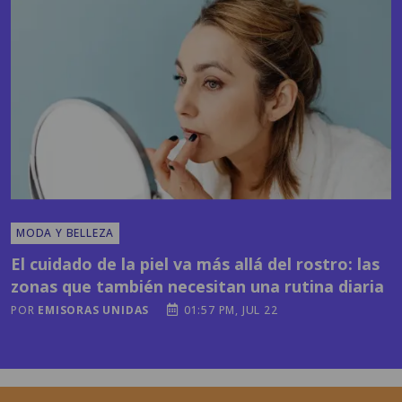
MODA Y BELLEZA
El cuidado de la piel va más allá del rostro: las
zonas que también necesitan una rutina diaria
POR
EMISORAS UNIDAS
01:57 PM, JUL 22