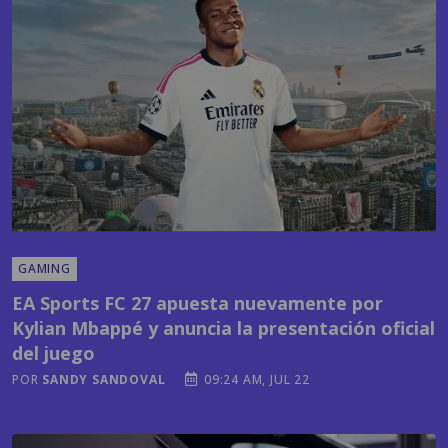
GAMING
EA Sports FC 27 apuesta nuevamente por
Kylian Mbappé y anuncia la presentación oficial
del juego
POR
SANDY SANDOVAL
09:24 AM, JUL 22