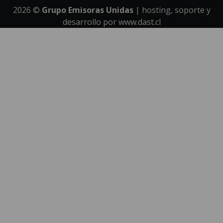
2026
©
Grupo Emisoras Unidas
| hosting, soporte y
desarrollo por
www.dast.cl