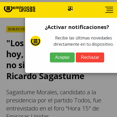
¿Activar notificaciones?
EUELECCIONES
Recibe las últimas novedades
"Los impuestos, hoy por
directamente en tu dispositivo.
hoy, en manos del Estado,
Aceptar
Rechazar
no sirven de nada", indica
Ricardo Sagastume
Sagastume Morales, candidato a la
presidencia por el partido Todos, fue
entrevistado en el foro "Hora 15" de
Emisoras Unidas.