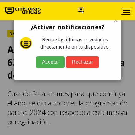
×
¿Activar notificaciones?
NACIONALES
Recibe las últimas novedades
Anuncian fecha para la
directamente en tu dispositivo.
63 edición de la Caravana
Aceptar
Rechazar
del Zorro
Cuando falta un mes para que concluya
el año, se dio a conocer la programación
para el 2024 con respecto a esta masiva
peregrinación.