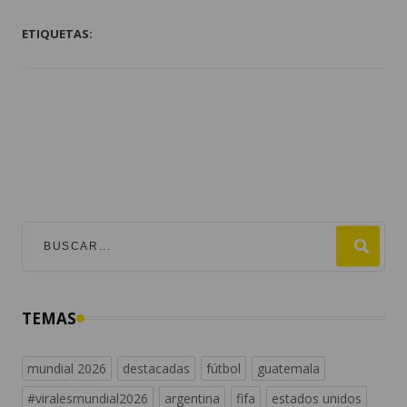
ETIQUETAS:
TEMAS
mundial 2026
destacadas
fútbol
guatemala
#viralesmundial2026
argentina
fifa
estados unidos
españa
messi
noticias de guatemala