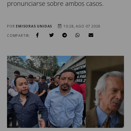
POR
EMISORAS UNIDAS
10:28, AGO 07 2026
COMPARTIR:
LOS EXLÍDERES INDÍGENAS LUIS PACHECO (I) Y HÉCTOR
CHACLÁN (C); Y EL PERIODISTA JOSÉ RUBÉN ZAMORA (D). /