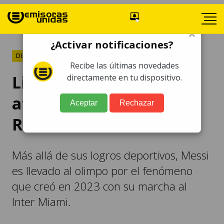
×
¿Activar notificaciones?
DEPORTES
Recibe las últimas novedades
Lionel Messi, elegido
directamente en tu dispositivo.
atleta del año por la
Aceptar
Rechazar
Revista 'Time'
Más allá de sus logros deportivos, Messi
es llevado al olimpo por el fenómeno
que creó en 2023 con su marcha al
Inter Miami.