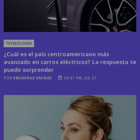
TECNOLOGÍA
¿Cuál es el país centroamericano más
avanzado en carros eléctricos? La respuesta te
puede sorprender
POR
EMISORAS UNIDAS
03:41 PM, JUL 21