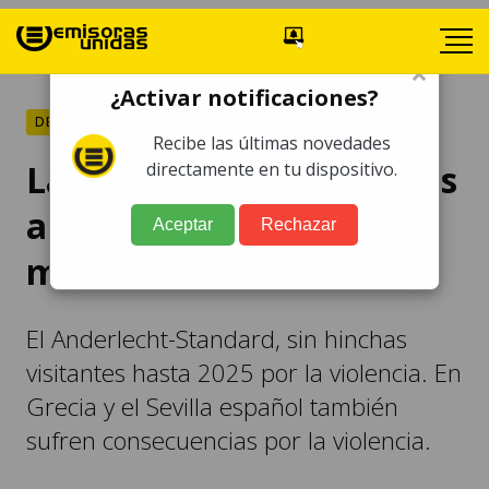
×
¿Activar notificaciones?
DEPORTES
Recibe las últimas novedades
La violencia deja secuelas
directamente en tu dispositivo.
a varios equipos a nivel
Aceptar
Rechazar
mundial
El Anderlecht-Standard, sin hinchas
visitantes hasta 2025 por la violencia. En
Grecia y el Sevilla español también
sufren consecuencias por la violencia.