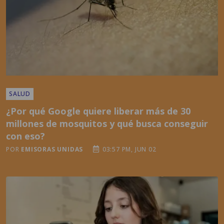
SALUD
¿Por qué Google quiere liberar más de 30
millones de mosquitos y qué busca conseguir
con eso?
POR
EMISORAS UNIDAS
03:57 PM, JUN 02