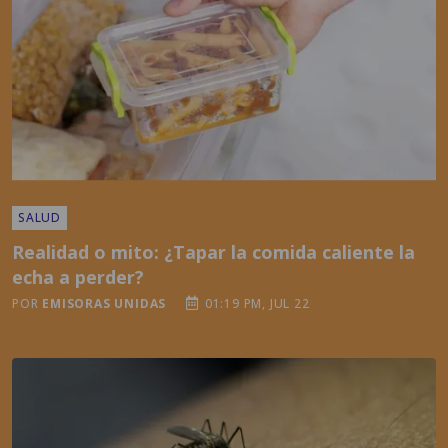
SALUD
Realidad o mito: ¿Tapar la comida caliente la
echa a perder?
POR
EMISORAS UNIDAS
01:19 PM, JUL 22