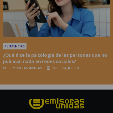
TENDENCIAS
¿Qué dice la psicología de las personas que no
publican nada en redes sociales?
POR
EMISORAS UNIDAS
01:50 PM, JUN 10
Grupo Emisoras Unidas es el primer grupo multimedios de