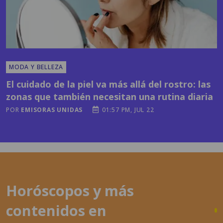
MODA Y BELLEZA
El cuidado de la piel va más allá del rostro: las
zonas que también necesitan una rutina diaria
POR
EMISORAS UNIDAS
01:57 PM, JUL 22
Horóscopos y más
contenidos en
latronadora.com