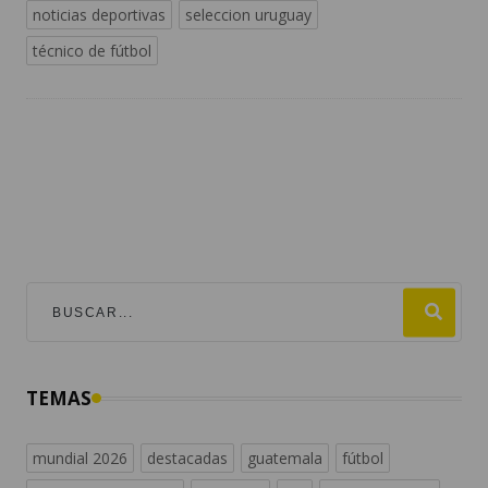
noticias deportivas
seleccion uruguay
técnico de fútbol
TEMAS
mundial 2026
destacadas
guatemala
fútbol
#viralesmundial2026
argentina
fifa
estados unidos
españa
noticias de guatemala
messi