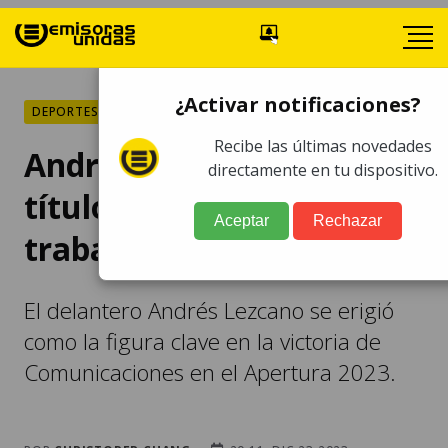
¿Activar notificaciones?
DEPORTES
Recibe las últimas novedades
Andrés Lezcano: "Este
directamente en tu dispositivo.
título es fruto del
Aceptar
Rechazar
trabajo"
El delantero Andrés Lezcano se erigió
como la figura clave en la victoria de
Comunicaciones en el Apertura 2023.