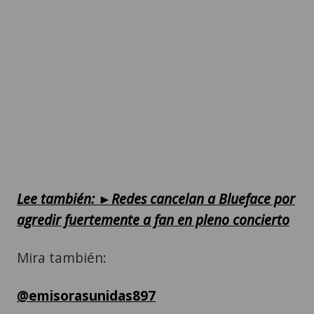
Lee también: ►Redes cancelan a Blueface por
agredir fuertemente a fan en pleno concierto
Mira también:
@emisorasunidas897