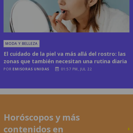
MODA Y BELLEZA
El cuidado de la piel va más allá del rostro: las
zonas que también necesitan una rutina diaria
POR
EMISORAS UNIDAS
01:57 PM, JUL 22
Horóscopos y más
contenidos en