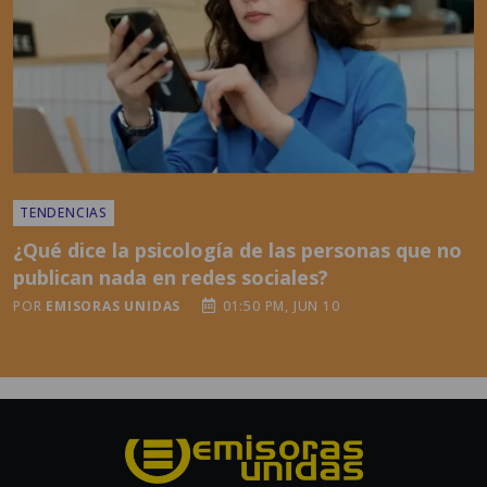
TENDENCIAS
¿Qué dice la psicología de las personas que no
publican nada en redes sociales?
POR
EMISORAS UNIDAS
01:50 PM, JUN 10