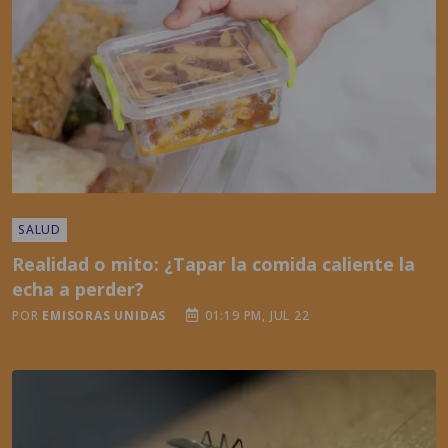
SALUD
Realidad o mito: ¿Tapar la comida caliente la
echa a perder?
POR
EMISORAS UNIDAS
01:19 PM, JUL 22