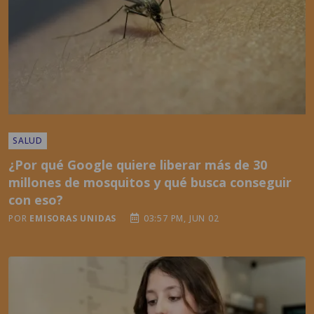
SALUD
¿Por qué Google quiere liberar más de 30
millones de mosquitos y qué busca conseguir
con eso?
POR
EMISORAS UNIDAS
03:57 PM, JUN 02