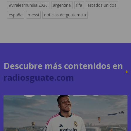
#viralesmundial2026
argentina
fifa
estados unidos
españa
messi
noticias de guatemala
Descubre más contenidos en
radiosguate.com