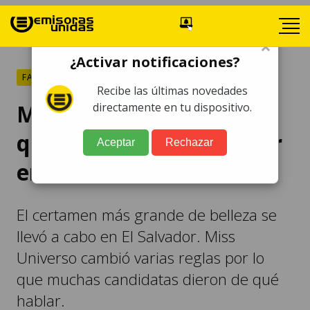
×
¿Activar notificaciones?
FARÁNDULA
Recibe las últimas novedades
Miss Universo: las reinas
directamente en tu dispositivo.
que dieron de qué hablar
Aceptar
Rechazar
en este 2023
El certamen más grande de belleza se
llevó a cabo en El Salvador. Miss
Universo cambió varias reglas por lo
que muchas candidatas dieron de qué
hablar.