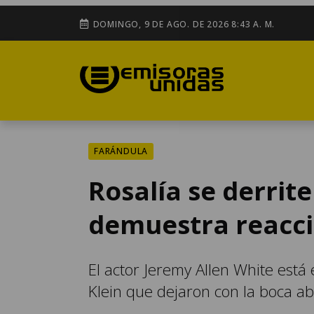
DOMINGO, 9 DE AGO. DE 2026 8:43 A. M.
FARÁNDULA
Rosalía se derrite
demuestra reacci
El actor Jeremy Allen White está
Klein que dejaron con la boca abi