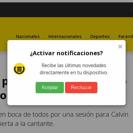
Nacionales
Internacionales
Deportes
Faránd
×
¿Activar notificaciones?
Recibe las últimas novedades
directamente en tu dispositivo.
 por su nuevo novio y lo
Aceptar
Rechazar
onando a sus fotos
 en boca de todos por una sesión para Calvin
erta a la cantante.