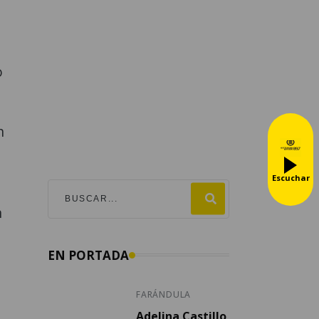
o
n
Escuchar
n
EN PORTADA
FARÁNDULA
Adelina Castillo