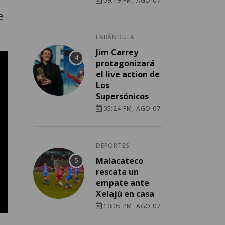
09:19 PM, AGO 07
e
FARÁNDULA
Jim Carrey
protagonizará
el live action de
Los
Supersónicos
05:24 PM, AGO 07
DEPORTES
Malacateco
rescata un
empate ante
Xelajú en casa
10:05 PM, AGO 07