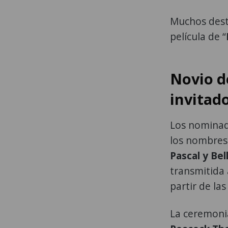
Muchos des
película de “
Novio d
invitado
Los nominad
los nombres
Pascal y Be
transmitida 
partir de las
La ceremonia