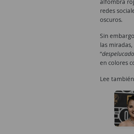
alfombra roj
redes social
oscuros.
Sin embargo,
las miradas,
“
despelucado
en colores co
Lee también