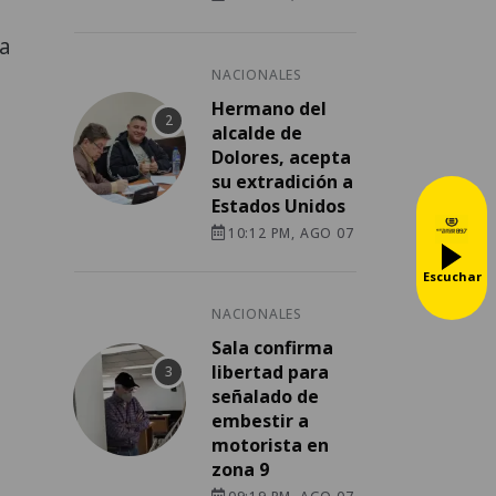
la
NACIONALES
Hermano del
alcalde de
Dolores, acepta
su extradición a
Estados Unidos
10:12 PM, AGO 07
Escuchar
NACIONALES
Sala confirma
libertad para
señalado de
embestir a
motorista en
zona 9