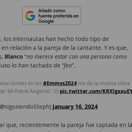
 los internautas han hecho todo tipo de
en relación a la pareja de la cantante. Y es que,
s,
Blanco
“
no merece estar con una persona como
cluso lo han tachado de
“feo
”.
elena Gomez en los
#Emmys2024
me da la misma vibra
de 'Mi Pobre Angelito'. 🫠
pic.twitter.com/KRXlgxxuE
(@sigosiendoSteph)
January 16, 2024
r que, recientemente la pareja fue captada en l