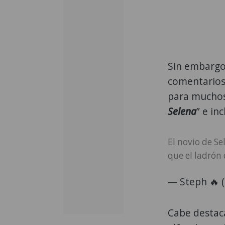
Sin embargo,
comentarios 
para mucho
Selena
” e in
El novio de S
que el ladrón 
— Steph 🔥 
Cabe destaca