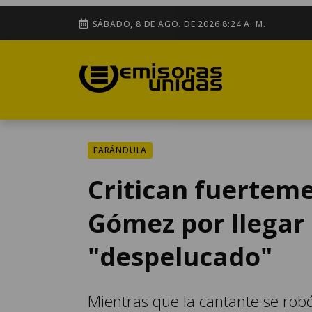
SÁBADO, 8 DE AGO. DE 2026 8:24 A. M.
FARÁNDULA
Critican fuerteme
Gómez por llegar
"despelucado"
Mientras que la cantante se robó