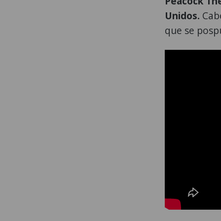
Peacock The
Unidos.
Cabe
que se pospu