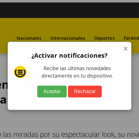
Nacionales
Internacionales
Deportes
Faránd
×
¿Activar notificaciones?
Recibe las últimas novedades
directamente en tu dispositivo.
nte al novio de Selena
Aceptar
Rechazar
 a gala de Emmys todo
 las miradas por su espectacular look, su nov