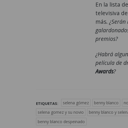
En la lista 
televisiva d
más.
¿Serán 
galardonados
premios?
¿Habrá algu
película de 
Awards
?
selena gómez
benny blanco
no
ETIQUETAS:
selena gomez y su novio
benny blanco y sele
benny blanco despeinado