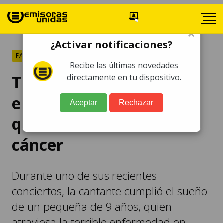
×
¿Activar notificaciones?
FARÁNDULA
Recibe las últimas novedades
Taylor Swift tiene
directamente en tu dispositivo.
emotivo gesto con niña
Aceptar
Rechazar
que batalla contra el
cáncer
Durante uno de sus recientes
conciertos, la cantante cumplió el sueño
de un pequeña de 9 años, quien
atraviesa la terrible enfermedad en