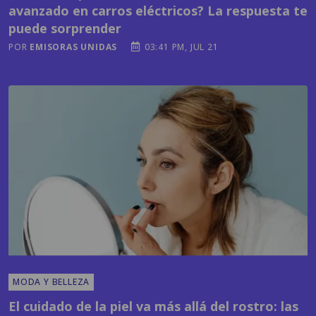
avanzado en carros eléctricos? La respuesta te
puede sorprender
POR
EMISORAS UNIDAS
03:41 PM, JUL 21
MODA Y BELLEZA
El cuidado de la piel va más allá del rostro: las