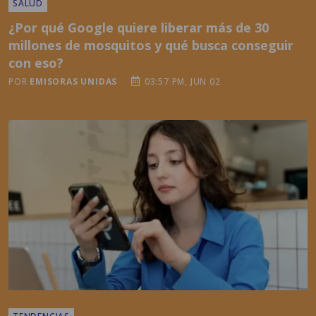
SALUD
¿Por qué Google quiere liberar más de 30
millones de mosquitos y qué busca conseguir
con eso?
POR
EMISORAS UNIDAS
03:57 PM, JUN 02