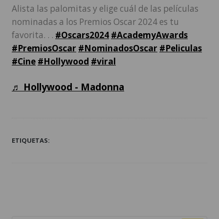
Alista las palomitas y elige cuál de las películas
nominadas a los Premios Oscar 2024 es tu
favorita. . .
#Oscars2024
#AcademyAwards
#PremiosOscar
#NominadosOscar
#Peliculas
#Cine
#Hollywood
#viral
♬ Hollywood - Madonna
ETIQUETAS: