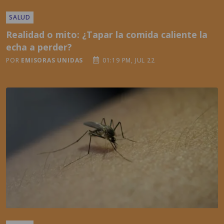
SALUD
Realidad o mito: ¿Tapar la comida caliente la
echa a perder?
POR
EMISORAS UNIDAS
01:19 PM, JUL 22