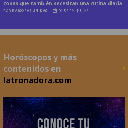
zonas que también necesitan una rutina diaria
POR
EMISORAS UNIDAS
01:57 PM, JUL 22
Horóscopos y más
contenidos en
latronadora.com