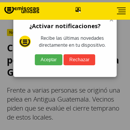
×
¿Activar notificaciones?
NACIONALES
Recibe las últimas novedades
Captan en video nueva
directamente en tu dispositivo.
pelea en local de Antigua
Aceptar
Rechazar
Guatemala
Frente a varias personas se originó una
pelea en Antigua Guatemala. Vecinos
piden que se evalúe el cierre temprano
de estos locales.