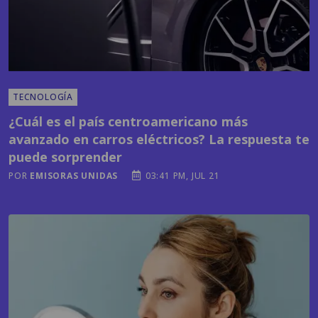
TECNOLOGÍA
¿Cuál es el país centroamericano más
avanzado en carros eléctricos? La respuesta te
puede sorprender
POR
EMISORAS UNIDAS
03:41 PM, JUL 21