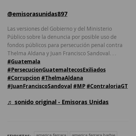
@emisorasunidas897
Las versiones del Gobierno y del Ministerio
Público sobre la denuncia por posible uso de
fondos públicos para persecución penal contra
Thelma Aldana y Juan Francisco Sandoval. . .
#Guatemala
#PersecucionGuatemaltecosExiliados
#Corrupcion
#ThelmaAldana
#JuanFranciscoSandoval
#MP
#ContraloriaGT
♬ sonido original - Emisoras Unidas
america ferrara
america ferrara barbie
ETIQUETAS: