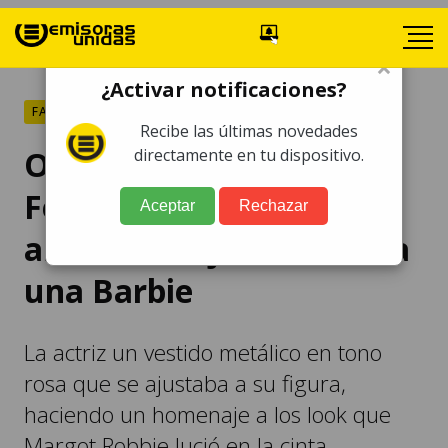
×
¿Activar notificaciones?
FARÁNDULA
Recibe las últimas novedades
Oscar 2024: America
directamente en tu dispositivo.
Ferrara deslumbra en
Aceptar
Rechazar
alfombra roja como toda
una Barbie
La actriz un vestido metálico en tono
rosa que se ajustaba a su figura,
haciendo un homenaje a los look que
Margot Robbie lució en la cinta.