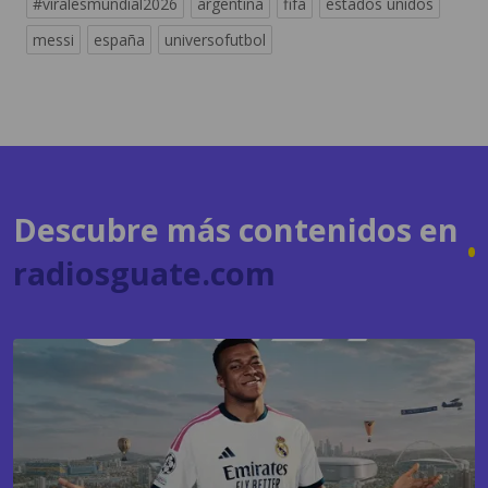
#viralesmundial2026
argentina
fifa
estados unidos
messi
españa
universofutbol
Descubre más contenidos en
radiosguate.com