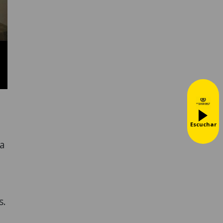
Escuchar
ma
s.