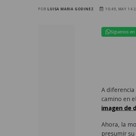
POR
LUISA MARIA GODINEZ
10:49, MAY 14 
Síguenos en
A diferenci
camino en e
imagen de d
Ahora, la mo
presumir su 