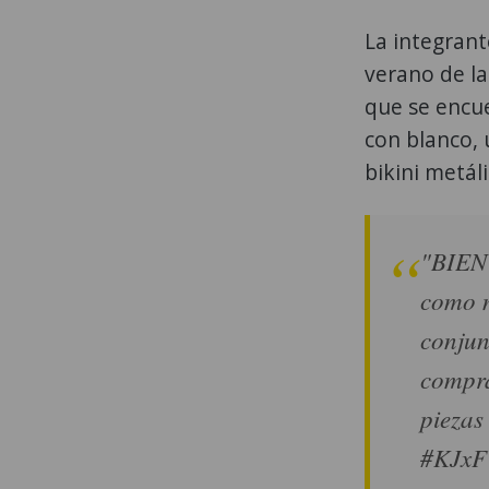
La integran
verano de la
que se encue
con blanco, 
bikini metál
"BIEN
como n
conjun
compra
piezas
#KJxFW