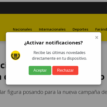
Nacionales
Internacionales
Deportes
Faránd
×
¿Activar notificaciones?
Recibe las últimas novedades
directamente en tu dispositivo.
ciende las redes con
Aceptar
Rechazar
n diminuto traje de baño
ular figura posando para la nueva campaña d