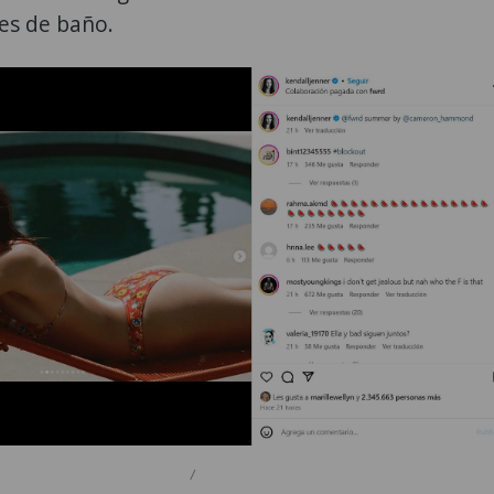
jes de baño.
/