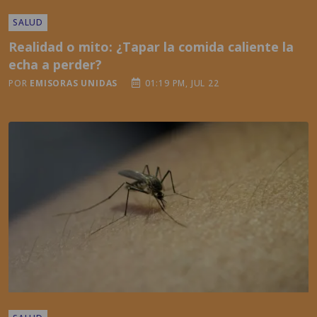
Realidad o mito: ¿Tapar la comida caliente la
echa a perder?
POR
EMISORAS UNIDAS
01:19 PM, JUL 22
SALUD
¿Por qué Google quiere liberar más de 30