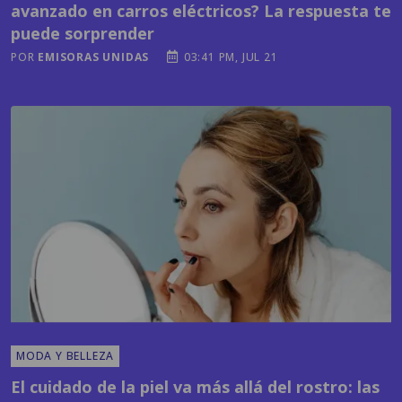
POR
EMISORAS UNIDAS
03:41 PM, JUL 21
MODA Y BELLEZA
El cuidado de la piel va más allá del rostro: las
zonas que también necesitan una rutina diaria
POR
EMISORAS UNIDAS
01:57 PM, JUL 22