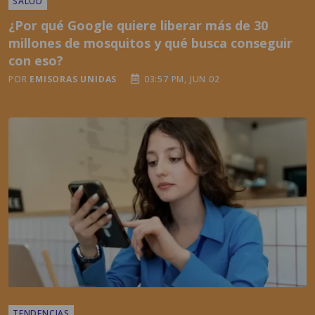
millones de mosquitos y qué busca conseguir
con eso?
POR
EMISORAS UNIDAS
03:57 PM, JUN 02
TENDENCIAS
¿Qué dice la psicología de las personas que no
publican nada en redes sociales?