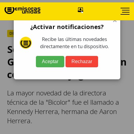
×
¿Activar notificaciones?
DEPORTES
Recibe las últimas novedades
Selección femenina de
directamente en tu dispositivo.
Guatemala: Karla Alemán
Aceptar
Rechazar
convoca a 29 jugadoras
La mayor novedad de la directora
técnica de la "Bicolor" fue el llamado a
Kennedy Herrera, hermana de Aaron
Herrera.