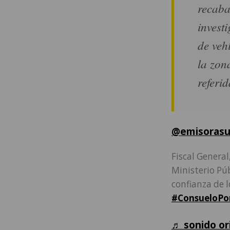
recaba
invest
de veh
la zon
referid
@emisorasu
Fiscal General
Ministerio Pú
confianza de l
#ConsueloPo
♬ sonido or