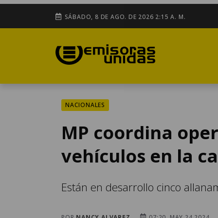
SÁBADO, 8 DE AGO. DE 2026 2:15 A. M.
NACIONALES
MP coordina oper
vehículos en la ca
Están en desarrollo cinco allan
POR
NANCY ALVAREZ
07:20, MAY 24 2024