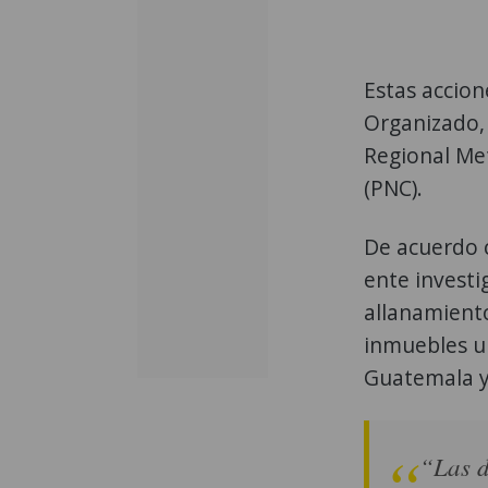
Estas accion
Organizado, 
Regional Met
(PNC).
De acuerdo 
ente investi
allanamiento
inmuebles ub
Guatemala y 
“Las d