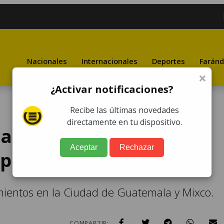
Nacionales
Internacionales
Deportes
Faránd
×
¿Activar notificaciones?
Recibe las últimas novedades
directamente en tu dispositivo.
ativo contra el robo de
Aceptar
Rechazar
pital
amientos en la Ciudad de Guatemala y Mixco.
COMPARTIR: