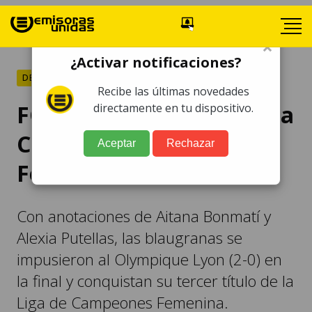
×
¿Activar notificaciones?
DEPORTES
Recibe las últimas novedades
FC Barcelona conquista la
directamente en tu dispositivo.
Champions League
Aceptar
Rechazar
Femenina
Con anotaciones de Aitana Bonmatí y
Alexia Putellas, las blaugranas se
impusieron al Olympique Lyon (2-0) en
la final y conquistan su tercer título de la
Liga de Campeones Femenina.