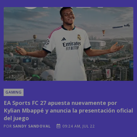
GAMING
EA Sports FC 27 apuesta nuevamente por
Kylian Mbappé y anuncia la presentación oficial
del juego
POR
SANDY SANDOVAL
09:24 AM, JUL 22