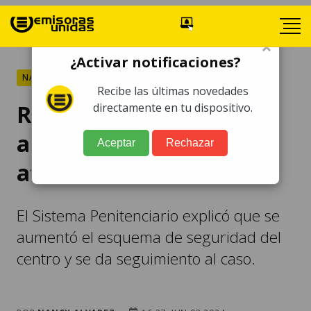
×
¿Activar notificaciones?
NACIONALES
Recibe las últimas novedades
Refuerzan seguridad
directamente en tu dispositivo.
ante posible plan para
Aceptar
Rechazar
atentar contra Zamora
El Sistema Penitenciario explicó que se
aumentó el esquema de seguridad del
centro y se da seguimiento al caso.