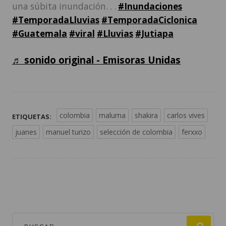
una súbita inundación. . .
#Inundaciones
#TemporadaLluvias
#TemporadaCiclonica
#Guatemala
#viral
#Lluvias
#Jutiapa
♬ sonido original - Emisoras Unidas
colombia
maluma
shakira
carlos vives
ETIQUETAS:
juanes
manuel turizo
selección de colombia
ferxxo