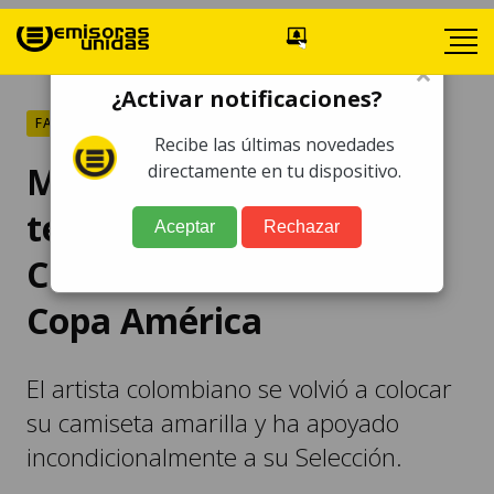
×
¿Activar notificaciones?
FARÁNDULA
Recibe las últimas novedades
Maluma hace "extraña
directamente en tu dispositivo.
terapia" para que
Aceptar
Rechazar
Colombia triunfe en la
Copa América
El artista colombiano se volvió a colocar
su camiseta amarilla y ha apoyado
incondicionalmente a su Selección.