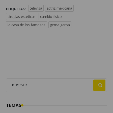
televisa
actriz mexicana
ETIQUETAS:
cirugías estéticas
cambio físico
la casa de los famosos
gema garoa
TEMAS
mundial 2026
destacadas
fútbol
guatemala
#viralesmundial2026
argentina
fifa
estados unidos