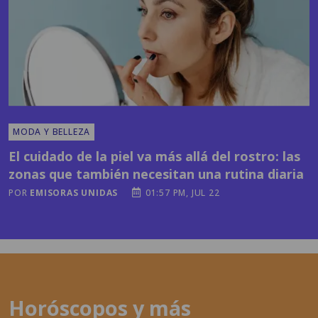
MODA Y BELLEZA
El cuidado de la piel va más allá del rostro: las
zonas que también necesitan una rutina diaria
POR
EMISORAS UNIDAS
01:57 PM, JUL 22
Horóscopos y más
contenidos en