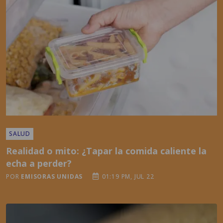
SALUD
Realidad o mito: ¿Tapar la comida caliente la
echa a perder?
POR
EMISORAS UNIDAS
01:19 PM, JUL 22