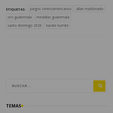
juegos centroamericanos
allan maldonado
ETIQUETAS:
oro guatemala
medallas guatemala
santo domingo 2026
karate kumite
TEMAS
mundial 2026
destacadas
fútbol
guatemala
#viralesmundial2026
argentina
fifa
estados unidos