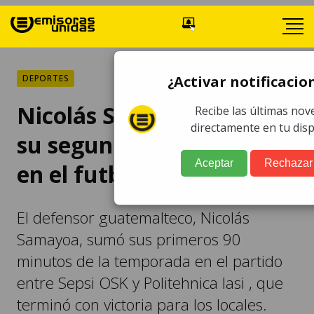
DEPORTES
¿Activar notificacio
Nicolás Samayoa empezó
Recibe las últimas no
directamente en tu disp
su segunda temporada
Aceptar
Rechazar
en el futbol rumano
El defensor guatemalteco, Nicolás
Samayoa, sumó sus primeros 90
minutos de la temporada en el partido
entre Sepsi OSK y Politehnica Iasi , que
terminó con victoria para los locales.