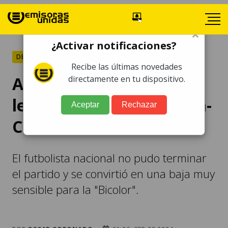
×
¿Activar notificaciones?
DEPORTES
Recibe las últimas novedades
Alejandro Galindo sale
directamente en tu dispositivo.
lesionado del Guatemala-
Aceptar
Rechazar
Costa Rica
El futbolista nacional no pudo terminar
el partido y se convirtió en una baja muy
sensible para la "Bicolor".