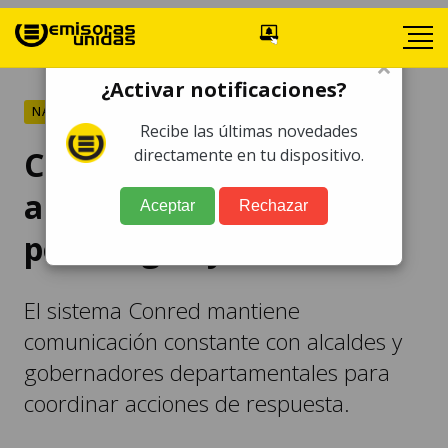
×
¿Activar notificaciones?
NACIONALES
Recibe las últimas novedades
Conred declara alerta
directamente en tu dispositivo.
anaranjada institucional
Aceptar
Rechazar
por dengue y lluvias
El sistema Conred mantiene
comunicación constante con alcaldes y
gobernadores departamentales para
coordinar acciones de respuesta.