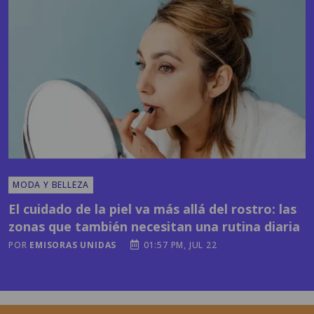
MODA Y BELLEZA
El cuidado de la piel va más allá del rostro: las
zonas que también necesitan una rutina diaria
POR
EMISORAS UNIDAS
01:57 PM, JUL 22