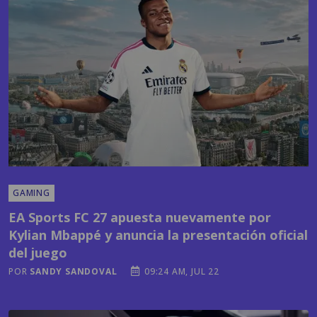
GAMING
EA Sports FC 27 apuesta nuevamente por
Kylian Mbappé y anuncia la presentación oficial
del juego
POR
SANDY SANDOVAL
09:24 AM, JUL 22