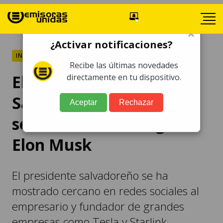
×
¿Activar notificaciones?
INTERNACIONALES
Recibe las últimas novedades
El presidente de El
directamente en tu dispositivo.
Salvador, Nayib Bukele,
Aceptar
Rechazar
se reúne con el magnate
Elon Musk
El presidente salvadoreño se ha
mostrado cercano en redes sociales al
empresario y fundador de grandes
empresas como Tesla y Starlink.