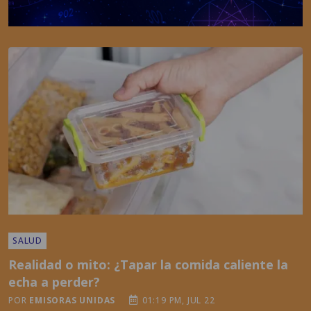
SALUD
Realidad o mito: ¿Tapar la comida caliente la
echa a perder?
POR
EMISORAS UNIDAS
01:19 PM, JUL 22