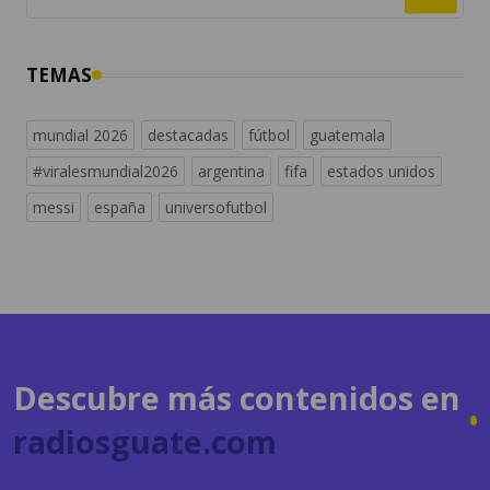
TEMAS
mundial 2026
destacadas
fútbol
guatemala
#viralesmundial2026
argentina
fifa
estados unidos
messi
españa
universofutbol
Descubre más contenidos en
radiosguate.com