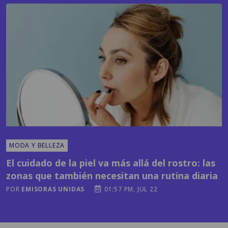
MODA Y BELLEZA
El cuidado de la piel va más allá del rostro: las
zonas que también necesitan una rutina diaria
POR
EMISORAS UNIDAS
01:57 PM, JUL 22