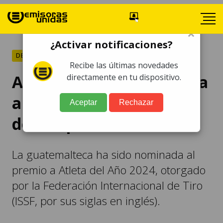
×
¿Activar notificaciones?
DEPORTES
Recibe las últimas novedades
Adriana Ruano nominada
directamente en tu dispositivo.
a la Atleta del Año 2024
Aceptar
Rechazar
de tiro por la ISSF
La guatemalteca ha sido nominada al
premio a Atleta del Año 2024, otorgado
por la Federación Internacional de Tiro
(ISSF, por sus siglas en inglés).