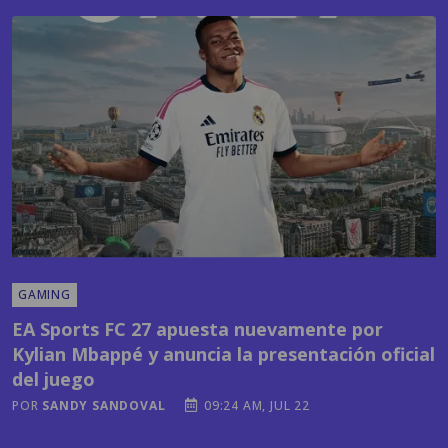
GAMING
EA Sports FC 27 apuesta nuevamente por
Kylian Mbappé y anuncia la presentación oficial
del juego
POR
SANDY SANDOVAL
09:24 AM, JUL 22