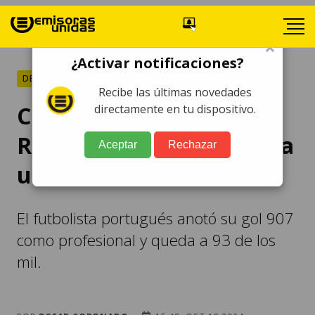
×
¿Activar notificaciones?
DEPORTES
Recibe las últimas novedades
Con penalti de Cristiano
directamente en tu dispositivo.
Ronaldo, Al Nassr se lleva
Aceptar
Rechazar
un triunfo
El futbolista portugués anotó su gol 907
como profesional y queda a 93 de los
mil.