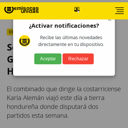
×
¿Activar notificaciones?
DEPORTES
Recibe las últimas novedades
Selección femenina de
directamente en tu dispositivo.
Guatemala jugará en
Aceptar
Rechazar
Honduras
El combinado que dirige la costarricense
Karla Alemán viajó este día a tierra
hondureña donde disputará dos
partidos esta semana.