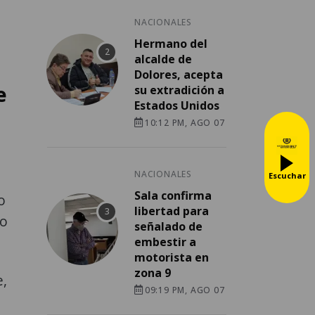
NACIONALES
Hermano del
alcalde de
Dolores, acepta
e
su extradición a
Estados Unidos
10:12 PM, AGO 07
NACIONALES
Escuchar
Sala confirma
o
libertad para
do
señalado de
embestir a
motorista en
zona 9
,
09:19 PM, AGO 07