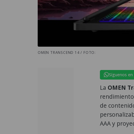
OMEN TRANSCEND 14 / FOTO:
Síguenos en
La
OMEN Tra
rendimiento 
de contenid
personalizab
AAA y proyec