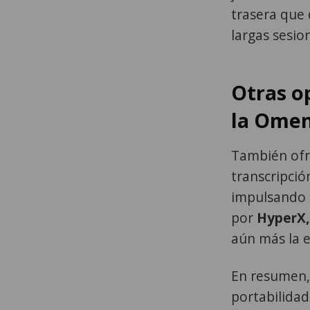
trasera que 
largas sesio
Otras o
la Omen
También ofre
transcripció
impulsando l
por
HyperX,
aún más la e
En resumen,
portabilidad