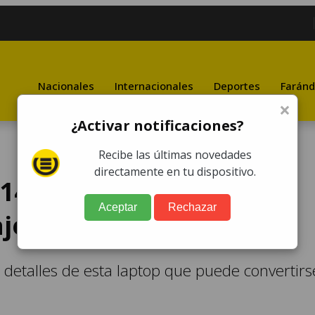
Nacionales
Internacionales
Deportes
Faránd
×
¿Activar notificaciones?
Recibe las últimas novedades
directamente en tu dispositivo.
4 es la perfecta
Aceptar
Rechazar
je para los gamers
 detalles de esta laptop que puede convertirs