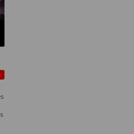
e
es
os