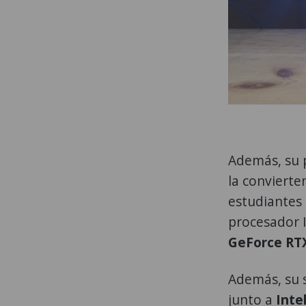
Además, su p
la convierte
estudiantes
procesador I
GeForce RTX
Además, su 
junto a
Intel