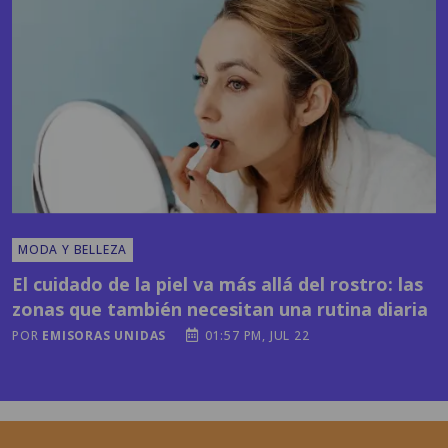
MODA Y BELLEZA
El cuidado de la piel va más allá del rostro: las
zonas que también necesitan una rutina diaria
POR
EMISORAS UNIDAS
01:57 PM, JUL 22
Horóscopos y más