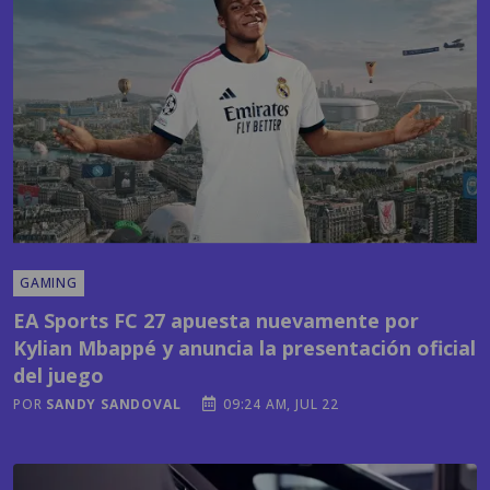
GAMING
EA Sports FC 27 apuesta nuevamente por
Kylian Mbappé y anuncia la presentación oficial
del juego
POR
SANDY SANDOVAL
09:24 AM, JUL 22