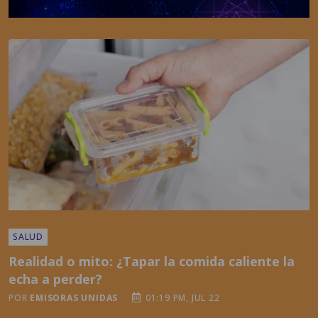
SALUD
Realidad o mito: ¿Tapar la comida caliente la
echa a perder?
POR
EMISORAS UNIDAS
01:19 PM, JUL 22