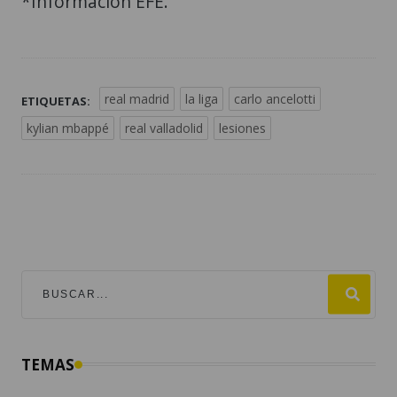
*Información EFE.
real madrid
la liga
carlo ancelotti
ETIQUETAS:
kylian mbappé
real valladolid
lesiones
TEMAS