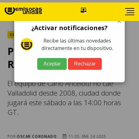
×
¿Activar notificaciones?
DEPORTES
Recibe las últimas novedades
Previa del Valladolid vs.
directamente en tu dispositivo.
Real Madrid por La Liga
Aceptar
Rechazar
El equipo de Carlo Ancelotti no cae
Valladolid desde 2008, ciudad donde
jugará este sábado a las 14:00 horas
GT.
POR
OSCAR CORONADO
11:25, ENE 24 2025