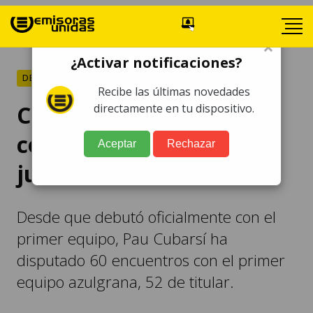
×
¿Activar notificaciones?
DEPORTES
Recibe las últimas novedades
Cubarsí amplía contrato
directamente en tu dispositivo.
con Barcelona hasta
Aceptar
Rechazar
junio de 2029
Desde que debutó oficialmente con el
primer equipo, Pau Cubarsí ha
disputado 60 encuentros con el primer
equipo azulgrana, 52 de titular.