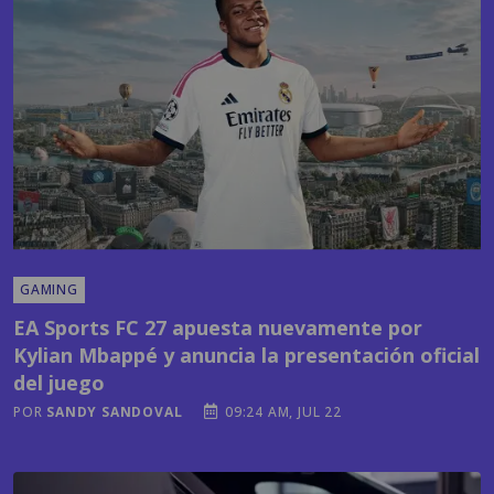
GAMING
EA Sports FC 27 apuesta nuevamente por
Kylian Mbappé y anuncia la presentación oficial
del juego
POR
SANDY SANDOVAL
09:24 AM, JUL 22