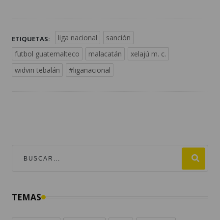
liga nacional
sanción
ETIQUETAS:
futbol guatemalteco
malacatán
xelajú m. c.
widvin tebalán
#liganacional
TEMAS