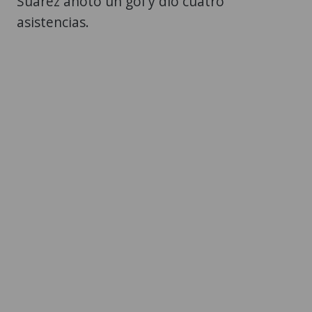
Suárez anotó un gol y dio cuatro
asistencias.