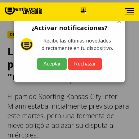
×
¿Activar notificaciones?
DEPORTES
Recibe las últimas novedades
Lionel Messi empieza la
directamente en tu dispositivo.
pelea por la
Aceptar
Rechazar
"ConcaChampions"
El partido Sporting Kansas City-Inter
Miami estaba inicialmente previsto para
este martes, pero una tormenta de
nieve obligó a aplazar su disputa al
miércoles.