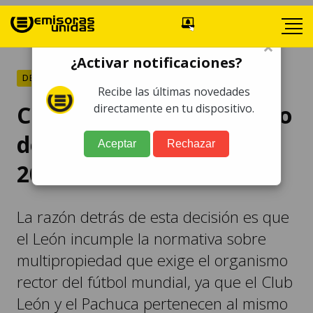
×
¿Activar notificaciones?
DEPORTES
Recibe las últimas novedades
Club León queda excluido
directamente en tu dispositivo.
del Mundial de Clubes
Aceptar
Rechazar
2025
La razón detrás de esta decisión es que
el León incumple la normativa sobre
multipropiedad que exige el organismo
rector del fútbol mundial, ya que el Club
León y el Pachuca pertenecen al mismo