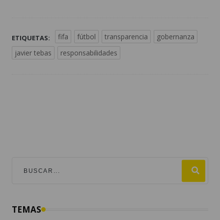
fifa
fútbol
transparencia
gobernanza
ETIQUETAS:
javier tebas
responsabilidades
TEMAS
mundial 2026
destacadas
fútbol
guatemala