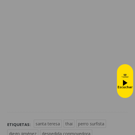
Escuchar
santa teresa
thai
perro surfista
ETIQUETAS:
diego jiménez
despedida conmovedora