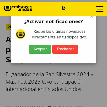
×
¿Activar notificaciones?
DEPORTES
Recibe las últimas novedades
Alberto González fue
directamente en tu dispositivo.
parte del "The Ten" en
Aceptar
Rechazar
San Juan Capistrano
El ganador de la San Silvestre 2024 y
Max Tott 2025 tuvo participación
internacional en Estados Unidos.