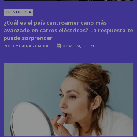
¿Cuál es el país centroamericano más
avanzado en carros eléctricos? La respuesta te
puede sorprender
POR
EMISORAS UNIDAS
03:41 PM, JUL 21
MODA Y BELLEZA