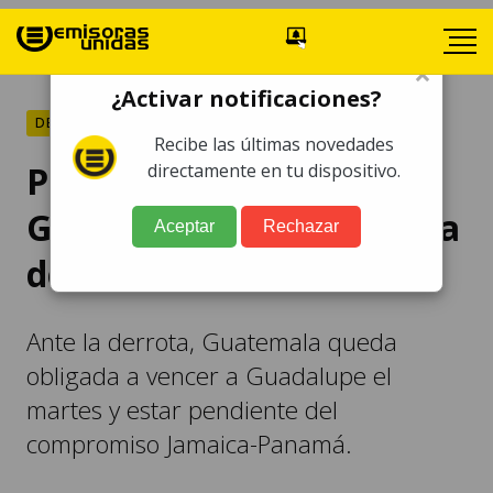
×
¿Activar notificaciones?
DEPORTES
Recibe las últimas novedades
Panamá se impone a
directamente en tu dispositivo.
Guatemala y queda cerca
Aceptar
Rechazar
de cuartos de final
Ante la derrota, Guatemala queda
obligada a vencer a Guadalupe el
martes y estar pendiente del
compromiso Jamaica-Panamá.