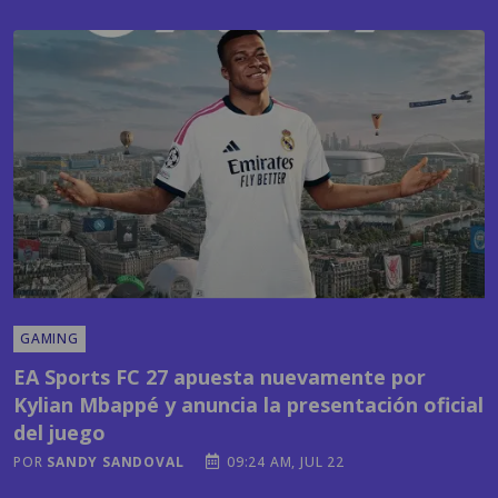
GAMING
EA Sports FC 27 apuesta nuevamente por
Kylian Mbappé y anuncia la presentación oficial
del juego
POR
SANDY SANDOVAL
09:24 AM, JUL 22