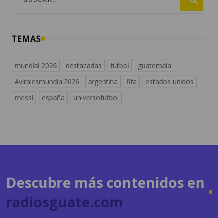
TEMAS
mundial 2026
destacadas
fútbol
guatemala
#viralesmundial2026
argentina
fifa
estados unidos
messi
españa
universofutbol
Descubre más contenidos en
radiosguate.com