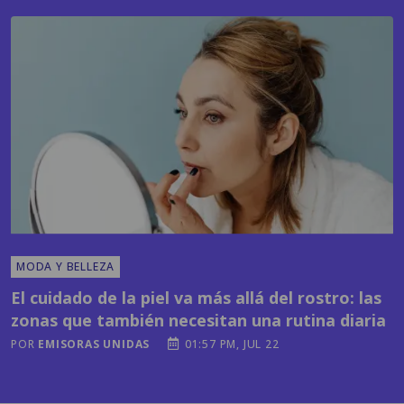
MODA Y BELLEZA
El cuidado de la piel va más allá del rostro: las
zonas que también necesitan una rutina diaria
POR
EMISORAS UNIDAS
01:57 PM, JUL 22