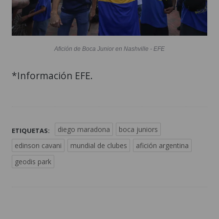
Afición de Boca Junior en Nashville - EFE
*Información EFE.
diego maradona
boca juniors
ETIQUETAS:
edinson cavani
mundial de clubes
afición argentina
geodis park