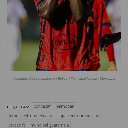
Alejandro Cabeza marcó en Belice y Municipal festeja - Municipal
concacaf
belmopan
ETIQUETAS:
futbol centroamericano
copa centroamericana
verdes fc
municipal guatemala