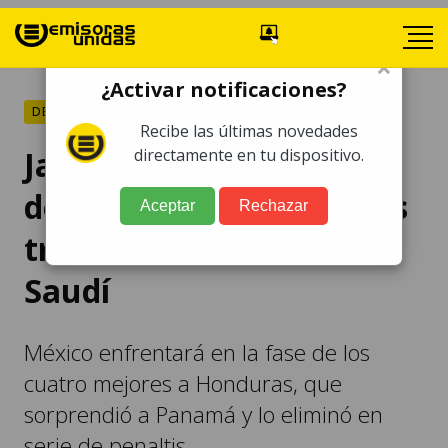
×
¿Activar notificaciones?
DEPORTES
Recibe las últimas novedades
Javier Aguirre elogia
directamente en tu dispositivo.
desempeño de jugadores
Aceptar
Rechazar
tras eliminar a Arabia
Saudí
México enfrentará en la fase de los
cuatro mejores a Honduras, que
sorprendió a Panamá y lo eliminó en
serie de penaltis.