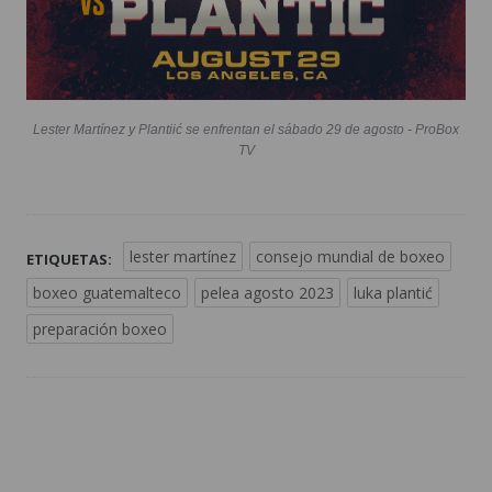
Lester Martínez y Plantiić se enfrentan el sábado 29 de agosto - ProBox
TV
lester martínez
consejo mundial de boxeo
ETIQUETAS:
boxeo guatemalteco
pelea agosto 2023
luka plantić
preparación boxeo