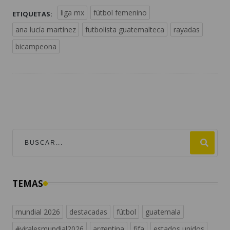
liga mx
fútbol femenino
ETIQUETAS:
ana lucía martínez
futbolista guatemalteca
rayadas
bicampeona
TEMAS
mundial 2026
destacadas
fútbol
guatemala
#viralesmundial2026
argentina
fifa
estados unidos