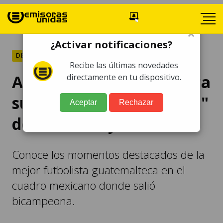
×
¿Activar notificaciones?
DEPORTES
Recibe las últimas novedades
Ana Lucía Martínez cierra
directamente en tu dispositivo.
su ciclo con las "Rayadas"
Aceptar
Rechazar
de Monterrey
Conoce los momentos destacados de la
mejor futbolista guatemalteca en el
cuadro mexicano donde salió
bicampeona.