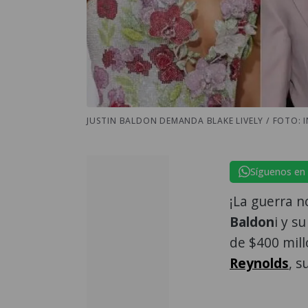
JUSTIN BALDON DEMANDA BLAKE LIVELY / FOTO:
Síguenos en
¡La guerra n
Baldon
i y s
de $400 mil
Reynolds
, s