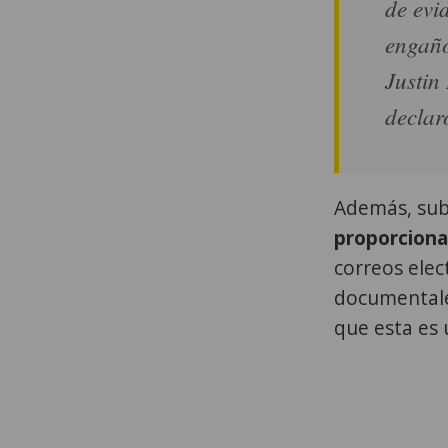
de evi
engaño
Justin
declar
Además, subr
proporciona
correos elec
documentale
que esta es 