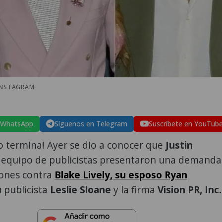
 INSTAGRAM
 WhatsApp
Síguenos en Telegram
Suscríbete en YouTub
o termina! Ayer se dio a conocer que
Justin
u equipo de publicistas presentaron una demanda
lones contra
Blake Lively, su esposo Ryan
u publicista
Leslie Sloane
y la firma
Vision PR, Inc.