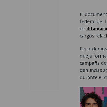
El document
federal del 
de
difamaci
cargos relac
Recordemos 
queja formal
campaña de 
denuncias s
durante el r