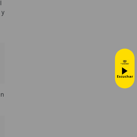
l
 y
Escuchar
an