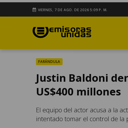
VIERNES, 7 DE AGO. DE 2026 5:09 P. M.
FARÁNDULA
Justin Baldoni de
US$400 millones
El equipo del actor acusa a la a
intentado tomar el control de la 