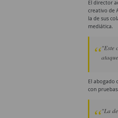
El director 
creativo de
R
la de sus co
mediática.
"Este 
ataque
El abogado 
con pruebas
"La d