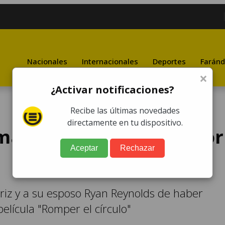
Nacionales
Internacionales
Deportes
Faránd
×
¿Activar notificaciones?
Recibe las últimas novedades
directamente en tu dispositivo.
manda a Blake Lively por
Aceptar
Rechazar
ctriz y a su esposo Ryan Reynolds de haber
película "Romper el círculo"