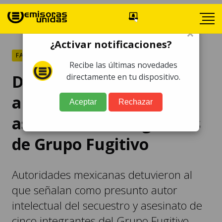
×
¿Activar notificaciones?
FARÁNDULA
Recibe las últimas novedades
Detienen a presunto
directamente en tu dispositivo.
autor intelectual del
Aceptar
Rechazar
asesinato de integrantes
de Grupo Fugitivo
Autoridades mexicanas detuvieron al
que señalan como presunto autor
intelectual del secuestro y asesinato de
cinco integrantes del Grupo Fugitivo.