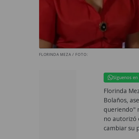
FLORINDA MEZA / FOTO:
Síguenos en
Florinda Me
Bolaños, ase
queriendo" n
no autorizó 
cambiar su p