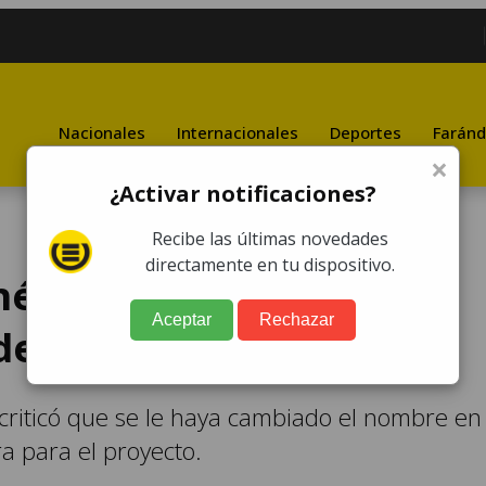
Nacionales
Internacionales
Deportes
Faránd
×
¿Activar notificaciones?
Recibe las últimas novedades
directamente en tu dispositivo.
héroe", Florinda Meza
Aceptar
Rechazar
de Chespirito
 criticó que se le haya cambiado el nombre en
ra para el proyecto.