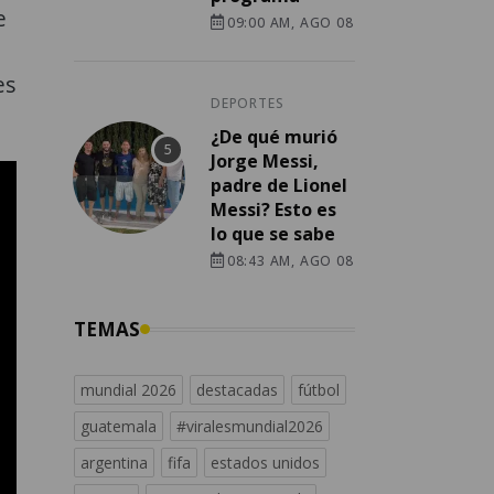
e
09:00 AM, AGO 08
es
DEPORTES
¿De qué murió
Jorge Messi,
padre de Lionel
Messi? Esto es
lo que se sabe
08:43 AM, AGO 08
TEMAS
mundial 2026
destacadas
fútbol
guatemala
#viralesmundial2026
argentina
fifa
estados unidos