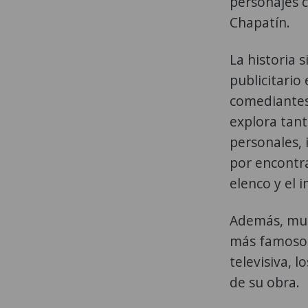
personajes c
Chapatín.
La historia 
publicitario
comediantes 
explora tant
personales, 
por encontra
elenco y el 
Además, mues
más famosos
televisiva, 
de su obra.