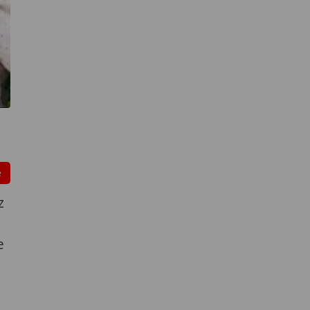
e
z
e