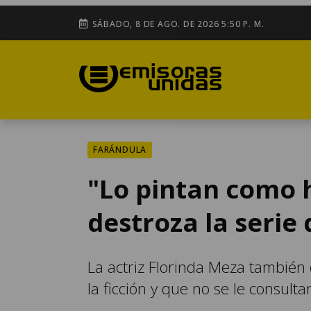
SÁBADO, 8 DE AGO. DE 2026 5:50 P. M.
FARÁNDULA
"Lo pintan como 
destroza la serie 
La actriz Florinda Meza también
la ficción y que no se le consulta