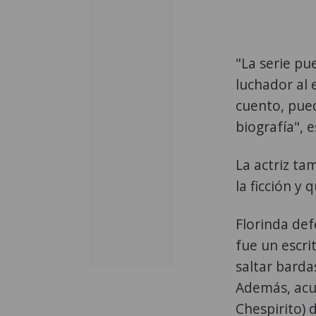
"La serie p
luchador al 
cuento, pued
biografía", 
La actriz ta
la ficción y 
Florinda def
fue un escri
saltar barda
Además, acus
Chespirito) 