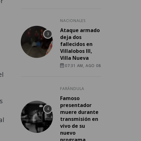
or
NACIONALES
Ataque armado
deja dos
fallecidos en
Villalobos III,
Villa Nueva
07:31 AM, AGO 08
el
FARÁNDULA
Famoso
s
presentador
muere durante
al
transmisión en
vivo de su
nuevo
programa