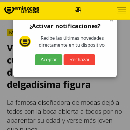
×
¿Activar notificaciones?
FARÁNDULA
Recibe las últimas novedades
Vera Wang celebra su 76
directamente en tu dispositivo.
cumpleaños con un look
Aceptar
Rechazar
de 20 años luciendo su
delgadísima figura
La famosa diseñadora de modas dejó a
todos con la boca abierta a todos por no
aparentar su edad y verse más joven
que nunca.