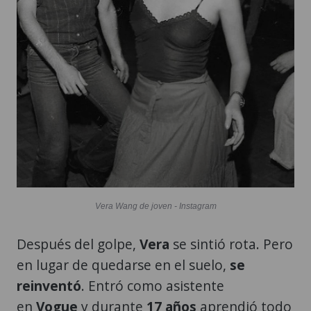
Vera Wang de joven - Instagram
Después del golpe,
Vera
se sintió rota. Pero
en lugar de quedarse en el suelo,
se
reinventó
. Entró como asistente
en
Vogue
y durante
17 años
aprendió todo