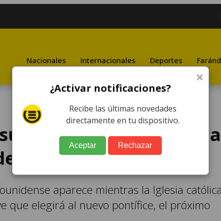
Nacionales
Internacionales
Deportes
Faránd
×
¿Activar notificaciones?
Recibe las últimas novedades
directamente en tu dispositivo.
su cuenta de Truth Socia
Aceptar
Rechazar
 de papa
unidense aparece mientras la Iglesia católic
e que elegirá al nuevo pontífice, el próximo