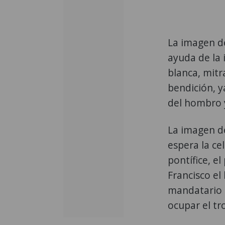
La imagen d
ayuda de la i
blanca, mitr
bendición, y
del hombro y
La imagen de
espera la ce
pontífice, e
Francisco el
mandatario s
ocupar el tr