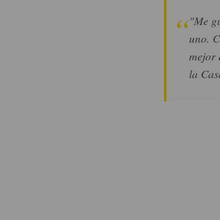
"Me gu
uno. C
mejor 
la Cas