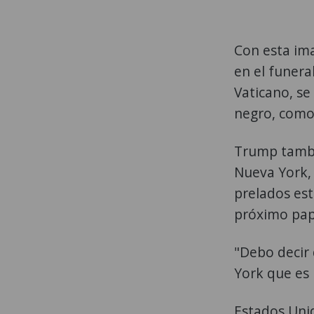
Con esta im
en el funera
Vaticano, se 
negro, como 
Trump tambi
Nueva York, 
prelados est
próximo pap
"Debo decir
York que es
Estados Unid