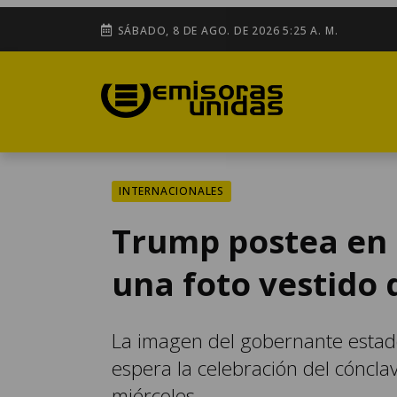
SÁBADO, 8 DE AGO. DE 2026 5:25 A. M.
INTERNACIONALES
Trump postea en 
una foto vestido
La imagen del gobernante estado
espera la celebración del cónclav
miércoles.