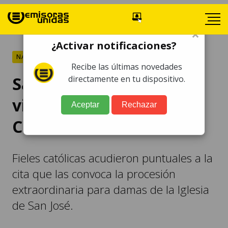
×
¿Activar notificaciones?
NACIONALES
Recibe las últimas novedades
Santuario de San José se
directamente en tu dispositivo.
viste de gala por la
Aceptar
Rechazar
Cuaresma 2025
Fieles católicas acudieron puntuales a la
cita que las convoca la procesión
extraordinaria para damas de la Iglesia
de San José.