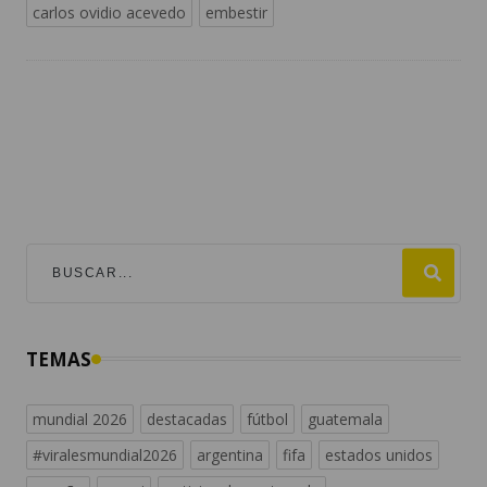
carlos ovidio acevedo
embestir
TEMAS
mundial 2026
destacadas
fútbol
guatemala
#viralesmundial2026
argentina
fifa
estados unidos
españa
messi
noticias de guatemala