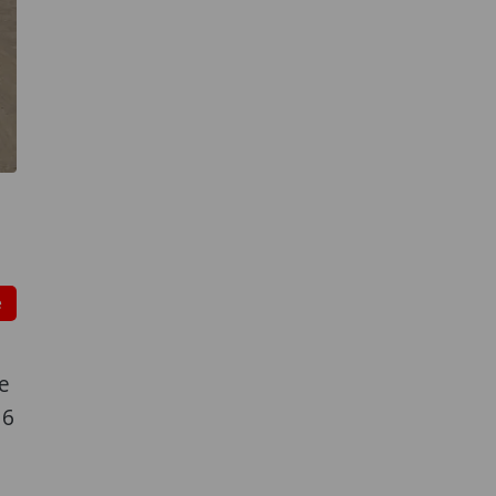
e
e
16