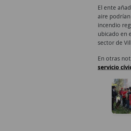
El ente añad
aire podrían
incendio reg
ubicado en el
sector de Vi
En otras no
servicio cívi