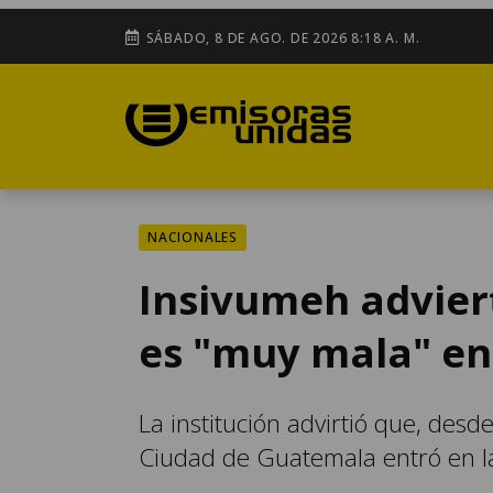
SÁBADO, 8 DE AGO. DE 2026 8:18 A. M.
NACIONALES
Insivumeh adviert
es "muy mala" en 
La institución advirtió que, desde
Ciudad de Guatemala entró en l