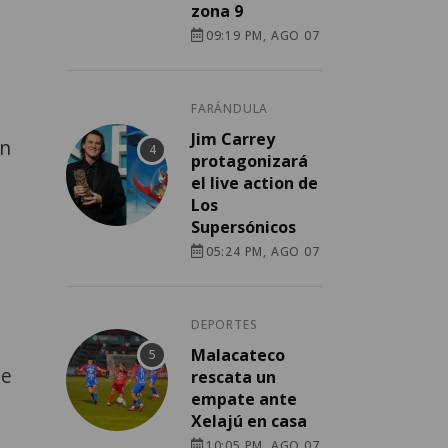
zona 9
09:19 PM, AGO 07
FARÁNDULA
Jim Carrey
En
protagonizará
el live action de
Los
Supersónicos
05:24 PM, AGO 07
DEPORTES
Malacateco
de
rescata un
empate ante
Xelajú en casa
10:05 PM, AGO 07