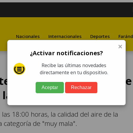
Nacionales
Internacionales
Deportes
Faránd
×
¿Activar notificaciones?
Recibe las últimas novedades
directamente en tu dispositivo.
e que la calidad del aire
Aceptar
Rechazar
la capital
 las 18:00 horas, la calidad del aire de la
a categoría de "muy mala".