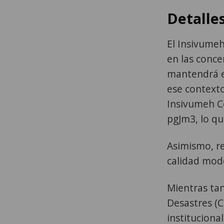
Detalles
El Insivume
en las conce
mantendrá e
ese contexto
Insivumeh C
pgJm3, lo qu
Asimismo, re
calidad mod
Mientras tan
Desastres (
instituciona