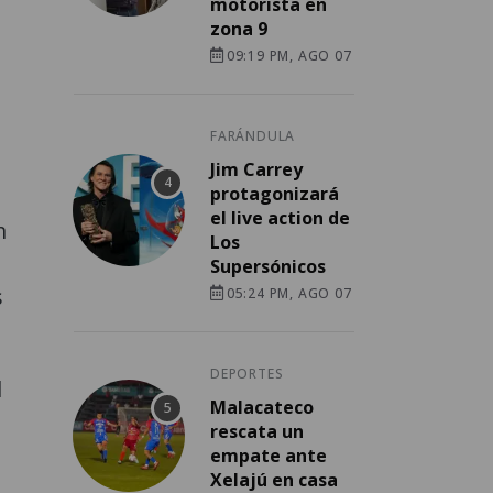
motorista en
zona 9
09:19 PM, AGO 07
FARÁNDULA
Jim Carrey
protagonizará
el live action de
n
Los
Supersónicos
s
05:24 PM, AGO 07
DEPORTES
l
Malacateco
rescata un
empate ante
Xelajú en casa