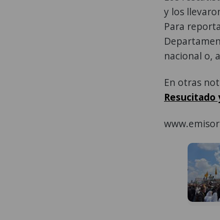
y los llevar
Para reporta
Departament
nacional o, 
En otras no
Resucitado y
www.emisor