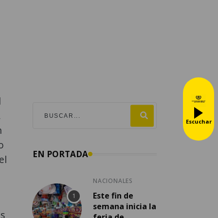
l
,
Escuchar
n
o
EN PORTADA
el
NACIONALES
Este fin de
semana inicia la
os
feria de