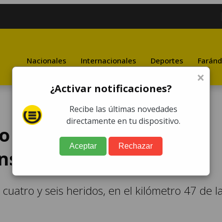
Nacionales
Internacionales
Deportes
Faránd
×
¿Activar notificaciones?
Recibe las últimas novedades
directamente en tu dispositivo.
no suma al menos ocho
Aceptar
Rechazar
nsito
cuatro y seis heridos, en el kilómetro 47 de l