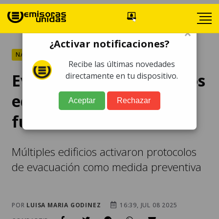
×
¿Activar notificaciones?
NACIONALES
Recibe las últimas novedades
Evacuaciones en distintos
directamente en tu dispositivo.
edificios del país tras
Aceptar
Rechazar
fuertes sismos
Múltiples edificios activaron protocolos
de evacuación como medida preventiva
POR
LUISA MARIA GODINEZ
16:39, JUL 08 2025