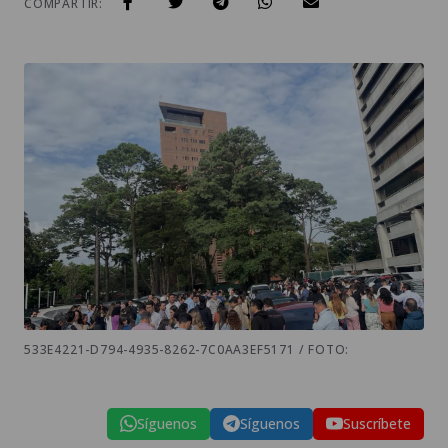
COMPARTIR:
533E4221-D794-4935-8262-7C0AA3EF5171 / FOTO:
Síguenos
Síguenos
Suscríbete