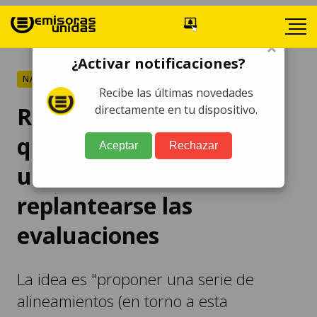
×
¿Activar notificaciones?
NACIONALES
Recibe las últimas novedades
Rector de la UNAM cree
directamente en tu dispositivo.
que la IA obligará a
Aceptar
Rechazar
universidades a
replantearse las
evaluaciones
La idea es "proponer una serie de
alineamientos (en torno a esta