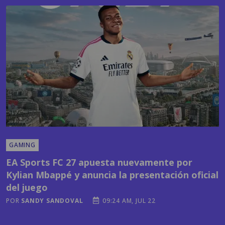
GAMING
EA Sports FC 27 apuesta nuevamente por
Kylian Mbappé y anuncia la presentación oficial
del juego
POR
SANDY SANDOVAL
09:24 AM, JUL 22